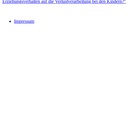
Erziehungsverhalten auf die Verlustverarbeitung bei den Kindern?"
Impressum
Buchtipps::
Trauerforschung - Basis für praktisches Handeln
Mehr Infos zum Buch/bestellen
Trauer: Forschung und Praxis verbinden
Mehr Infos zum Buch/bestellen