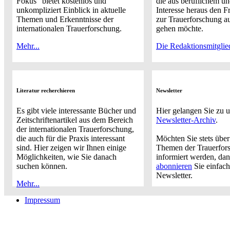
Fokus" bietet kostenlos und
die aus beruflichem u
unkompliziert Einblick in aktuelle
Interesse heraus den F
Themen und Erkenntnisse der
zur Trauerforschung a
internationalen Trauerforschung.
gehen möchte.
Mehr...
Die Redaktionsmitglie
Literatur recherchieren
Newsletter
Es gibt viele interessante Bücher und
Hier gelangen Sie zu 
Zeitschriftenartikel aus dem Bereich
Newsletter-Archiv
.
der internationalen Trauerforschung,
die auch für die Praxis interessant
Möchten Sie stets über
sind. Hier zeigen wir Ihnen einige
Themen der Trauerfor
Möglichkeiten, wie Sie danach
informiert werden, da
suchen können.
abonnieren
Sie einfach
Newsletter.
Mehr...
Impressum
Buchtipps::