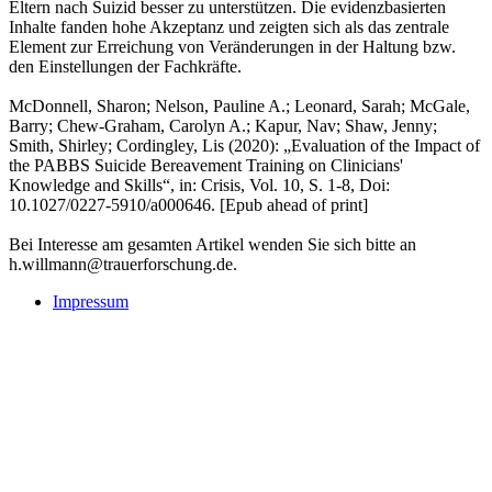
Eltern nach Suizid besser zu unterstützen. Die evidenzbasierten
Inhalte fanden hohe Akzeptanz und zeigten sich als das zentrale
Element zur Erreichung von Veränderungen in der Haltung bzw.
den Einstellungen der Fachkräfte.
McDonnell, Sharon; Nelson, Pauline A.; Leonard, Sarah; McGale,
Barry; Chew-Graham, Carolyn A.; Kapur, Nav; Shaw, Jenny;
Smith, Shirley; Cordingley, Lis (2020): „Evaluation of the Impact of
the PABBS Suicide Bereavement Training on Clinicians'
Knowledge and Skills“, in: Crisis, Vol. 10, S. 1-8, Doi:
10.1027/0227-5910/a000646. [Epub ahead of print]
Bei Interesse am gesamten Artikel wenden Sie sich bitte an
h.willmann@trauerforschung.de.
Impressum
Buchtipps::
Trauerforschung - Basis für praktisches Handeln
Mehr Infos zum Buch/bestellen