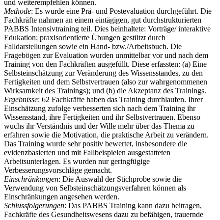
und weiterempfehlen können.
Methode
: Es wurde eine Prä- und Postevaluation durchgeführt. Die
Fachkräfte nahmen an einem eintägigen, gut durchstrukturierten
PABBS Intensivtraining teil. Dies beinhaltete: Vorträge/ interaktive
Edukation; praxisorientierte Übungen gestützt durch
Falldarstellungen sowie ein Hand- bzw./Arbeitsbuch. Die
Fragebögen zur Evaluation wurden unmittelbar vor und nach dem
Training von den Fachkräften ausgefüllt. Diese erfassten: (a) Eine
Selbsteinschätzung zur Veränderung des Wissensstandes, zu den
Fertigkeiten und dem Selbstvertrauen (also zur wahrgenommenen
Wirksamkeit des Trainings); und (b) die Akzeptanz des Trainings.
Ergebnisse
: 62 Fachkräfte haben das Training durchlaufen. Ihrer
Einschätzung zufolge verbesserten sich nach dem Training ihr
Wissensstand, ihre Fertigkeiten und ihr Selbstvertrauen. Ebenso
wuchs ihr Verständnis und der Wille mehr über das Thema zu
erfahren sowie die Motivation, die praktische Arbeit zu verändern.
Das Training wurde sehr positiv bewertet, insbesondere die
evidenzbasierten und mit Fallbeispielen ausgestatteten
Arbeitsunterlagen. Es wurden nur geringfügige
Verbesserungsvorschläge gemacht.
Einschränkungen
: Die Auswahl der Stichprobe sowie die
Verwendung von Selbsteinschätzungsverfahren können als
Einschränkungen angesehen werden.
Schlussfolgerungen
: Das PABBS Training kann dazu beitragen,
Fachkräfte des Gesundheitswesens dazu zu befähigen, trauernde