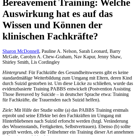
Bereavement Training: Welche
Auswirkung hat es auf das
Wissen und Können der
klinischen Fachkräfte?
Sharon McDonnell
, Pauline A. Nelson, Sarah Leonard, Barry
McGale, Carolyn A. Chew-Graham, Nav Kapur, Jenny Shaw,
Shirley Smith, Lis Cordingley
Hintergrund
: Für Fachkräfte des Gesundheitswesens gibt es keine
standardmäßige Weiterbildung zum Umgang mit Eltern, deren Kind
durch Suizid gestorben ist. Um diese Lücke zu schließen, wurde das
evidenzbasierte Training PABBS entwickelt (Postvention Assisting
Those Bereaved by Suicide – in deutscher Sprache etwa: Training
für Fachkräfte, die Trauernden nach Suizid helfen).
Ziele
: Mit Hilfe der Studie sollte (a) das PABBS Training erstmals
erprobt und seine Effekte bei den Fachkräften im Umgang mit
Hinterbliebenen nach Suizid erforscht werden (bzgl. Veränderung
des Wissensstands, Fertigkeiten, Selbstvertrauen). Ebenso (b) sollte
geprüft werden, ob die Teilnehmer ein Training dieser Art annehmen