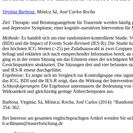
Virginia Barbosa
, Mónica Sá, José Carlos Rocha
Ziel:
Therapie- und Beratungsangebote für Trauernde werden häufig ge
und depressive Symptome, einer kognitiv-narrativen Intervention für
Methode:
Es handelt sich um eine randomisiert-kontrollierte Studie
(BDI) und die Impact of Events Scale-Revised (IES-R). Die Studie h
den höchsten ICG Werten (>25) per Zufallsauswahl in zwei Gruppen e
befragt und erklärten sich nach entsprechender Information bereit, an
ging es in der ersten Sitzung um das Erinnern eines der wichtigst
Gesichtspunkten strukturiert. Die Sitzungen drei und vier befasste
und IES-R erneut durchgeführt.
Ergebnisse:
Es zeigte sich im Vergleich zur Kontrollgruppe eine sig
das ICG, BDI und die IES-R zeigt, dass die Wirkung der Intervention
Schlussfolgerungen
: Die Ergebnisse untermauern die Bedeutung von k
Wirksamkeit und gleichzeitig geringe Abbrecherquoten aus.
Barbosa, Virginia; Sá, Mónica; Rocha, José Carlos (2014): “Randomised
354–362.
Bei Interesse am gesamten englischsprachigen Artikel wenden Sie sich
h.willmann@trauerforschung.de