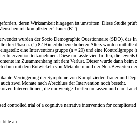
fordert, deren Wirksamkeit hingegen ist umstritten. Diese Studie prü
 Menschen mit komplizierter Trauer (KT).
. Verwendet wurden der Socio Demographic Questionnaire (SDQ), das I
atte drei Phasen: (1) 82 Hinterbliebene höheren Alters wurden mithilf
ingeteilt: eine Interventionsgruppe (n = 20) und eine Kontrollgruppe
 der Intervention teilzunehmen. Diese umfasste vier Treffen, die jeweil
en Momente im Zusammenhang mit dem Verlust. Dieser wurde dann beim z
n sich dann mit dem Entwickeln von Metaphern und der Neu-Bewerten d
nifikante Verringerung der Symptome von Komplizierter Trauer und Dep
 auch zwei Monate nach Abschluss der Intervention noch besteht.
urzen Interventionen, die nur wenige Treffen umfassen und damit auch
 controlled trial of a cognitive narrative intervention for complicate
 bitte an