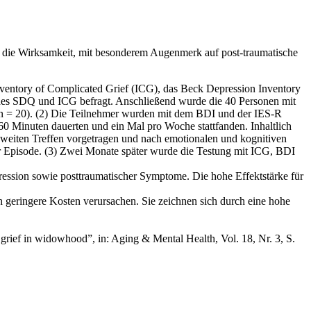
ft die Wirksamkeit, mit besonderem Augenmerk auf post-traumatische
nventory of Complicated Grief (ICG), das Beck Depression Inventory
e des SDQ und ICG befragt. Anschließend wurde die 40 Personen mit
 (n = 20). (2) Die Teilnehmer wurden mit dem BDI und der IES-R
s 60 Minuten dauerten und ein Mal pro Woche stattfanden. Inhaltlich
weiten Treffen vorgetragen und nach emotionalen und kognitiven
er Episode. (3) Zwei Monate später wurde die Testung mit ICG, BDI
ression sowie posttraumatischer Symptome. Die hohe Effektstärke für
 geringere Kosten verursachen. Sie zeichnen sich durch eine hohe
d grief in widowhood”, in: Aging & Mental Health, Vol. 18, Nr. 3, S.