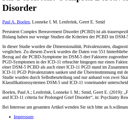
Disorder
Paul A. Boelen
, Lonneke I. M. Lenferink, Geert E. Smid
Persistent Complex Bereavement Disorder (PCBD) ist als trauerspez
Bislang haben nur wenige Studien die Kriterien der PCBD im DSM-5
In dieser Studie wurden die Dimensionalität, Prävalenzraten, diagnos
verglichen. Zu diesem Zweck wurden die Daten von 551 hinterblieben
Bezug auf die PCBD-Symptome im DSM-5 drei Faktoren zugeordnet we
PGD-Symptomen in der ICD-11 erbrachte hingegen nur einen Faktor.
einer DSM-5 PCBD als auch einer ICD-11 PGD stand im Zusammenhang 
ICD-11 PGD Prävalenzraten sanken und die Übereinstimmung mit den
Studie wurden durch Selbstbeurteilung und nur anhand von zwei Skale
Klassifikationssystemen DSM-5 und ICD-11 voneinander unterscheiden
Boelen, Paul A.; Lenferink, Lonneke I. M.; Smid, Geert E. (2019): „Fu
and ICD-11 criteria for Prolonged Grief Disorder“, in: Psychiatry Res
Bei Interesse am gesamten Artikel wenden Sie sich bitte an h.willma
Impressum
Buchtipps::