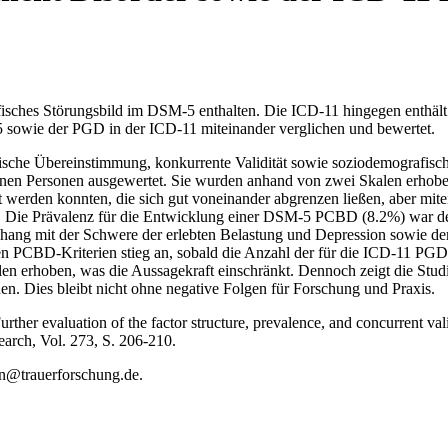
ifisches Störungsbild im DSM-5 enthalten. Die ICD-11 hingegen enthä
 sowie der PGD in der ICD-11 miteinander verglichen und bewertet.
tische Übereinstimmung, konkurrente Validität sowie soziodemografisch
en Personen ausgewertet. Sie wurden anhand von zwei Skalen erhoben.
rden konnten, die sich gut voneinander abgrenzen ließen, aber mit
 Die Prävalenz für die Entwicklung einer DSM-5 PCBD (8.2%) war deu
mit der Schwere der erlebten Belastung und Depression sowie dem Bi
 PCBD-Kriterien stieg an, sobald die Anzahl der für die ICD-11 PGD
n erhoben, was die Aussagekraft einschränkt. Dennoch zeigt die Studie
. Dies bleibt nicht ohne negative Folgen für Forschung und Praxis.
rther evaluation of the factor structure, prevalence, and concurrent v
earch, Vol. 273, S. 206-210.
nn@trauerforschung.de.