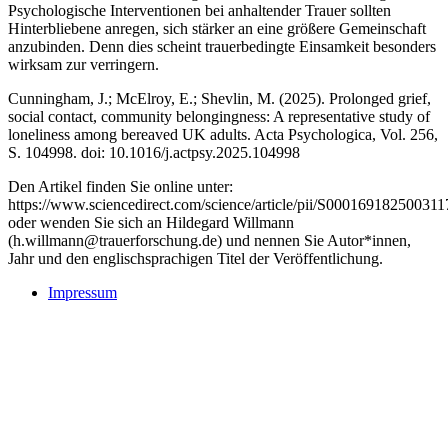
Psychologische Interventionen bei anhaltender Trauer sollten
Hinterbliebene anregen, sich stärker an eine größere Gemeinschaft
anzubinden. Denn dies scheint trauerbedingte Einsamkeit besonders
wirksam zur verringern.
Cunningham, J.; McElroy, E.; Shevlin, M. (2025). Prolonged grief,
social contact, community belongingness: A representative study of
loneliness among bereaved UK adults. Acta Psychologica, Vol. 256,
S. 104998. doi: 10.1016/j.actpsy.2025.104998
Den Artikel finden Sie online unter:
https://www.sciencedirect.com/science/article/pii/S000169182500311
oder wenden Sie sich an Hildegard Willmann
(h.willmann@trauerforschung.de) und nennen Sie Autor*innen,
Jahr und den englischsprachigen Titel der Veröffentlichung.
Impressum
Buchtipps::
Trauerforschung - Basis für praktisches Handeln
Mehr Infos zum Buch/bestellen