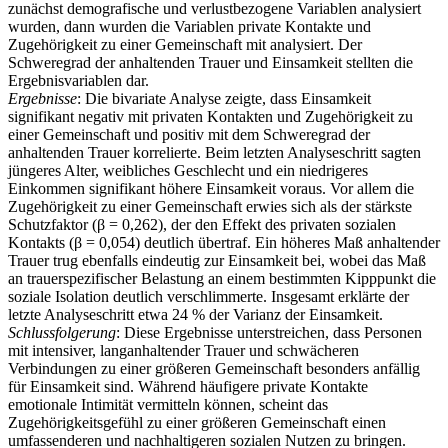
zunächst demografische und verlustbezogene Variablen analysiert
wurden, dann wurden die Variablen private Kontakte und
Zugehörigkeit zu einer Gemeinschaft mit analysiert. Der
Schweregrad der anhaltenden Trauer und Einsamkeit stellten die
Ergebnisvariablen dar.
Ergebnisse
: Die bivariate Analyse zeigte, dass Einsamkeit
signifikant negativ mit privaten Kontakten und Zugehörigkeit zu
einer Gemeinschaft und positiv mit dem Schweregrad der
anhaltenden Trauer korrelierte. Beim letzten Analyseschritt sagten
jüngeres Alter, weibliches Geschlecht und ein niedrigeres
Einkommen signifikant höhere Einsamkeit voraus. Vor allem die
Zugehörigkeit zu einer Gemeinschaft erwies sich als der stärkste
Schutzfaktor (β = 0,262), der den Effekt des privaten sozialen
Kontakts (β = 0,054) deutlich übertraf. Ein höheres Maß anhaltender
Trauer trug ebenfalls eindeutig zur Einsamkeit bei, wobei das Maß
an trauerspezifischer Belastung an einem bestimmten Kipppunkt die
soziale Isolation deutlich verschlimmerte. Insgesamt erklärte der
letzte Analyseschritt etwa 24 % der Varianz der Einsamkeit.
Schlussfolgerung
: Diese Ergebnisse unterstreichen, dass Personen
mit intensiver, langanhaltender Trauer und schwächeren
Verbindungen zu einer größeren Gemeinschaft besonders anfällig
für Einsamkeit sind. Während häufigere private Kontakte
emotionale Intimität vermitteln können, scheint das
Zugehörigkeitsgefühl zu einer größeren Gemeinschaft einen
umfassenderen und nachhaltigeren sozialen Nutzen zu bringen.