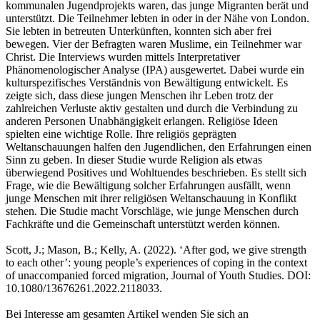
kommunalen Jugendprojekts waren, das junge Migranten berät und
unterstützt. Die Teilnehmer lebten in oder in der Nähe von London.
Sie lebten in betreuten Unterkünften, konnten sich aber frei
bewegen. Vier der Befragten waren Muslime, ein Teilnehmer war
Christ. Die Interviews wurden mittels Interpretativer
Phänomenologischer Analyse (IPA) ausgewertet. Dabei wurde ein
kulturspezifisches Verständnis von Bewältigung entwickelt. Es
zeigte sich, dass diese jungen Menschen ihr Leben trotz der
zahlreichen Verluste aktiv gestalten und durch die Verbindung zu
anderen Personen Unabhängigkeit erlangen. Religiöse Ideen
spielten eine wichtige Rolle. Ihre religiös geprägten
Weltanschauungen halfen den Jugendlichen, den Erfahrungen einen
Sinn zu geben. In dieser Studie wurde Religion als etwas
überwiegend Positives und Wohltuendes beschrieben. Es stellt sich
Frage, wie die Bewältigung solcher Erfahrungen ausfällt, wenn
junge Menschen mit ihrer religiösen Weltanschauung in Konflikt
stehen. Die Studie macht Vorschläge, wie junge Menschen durch
Fachkräfte und die Gemeinschaft unterstützt werden können.
Scott, J.; Mason, B.; Kelly, A. (2022). ‘After god, we give strength
to each other’: young people’s experiences of coping in the context
of unaccompanied forced migration, Journal of Youth Studies. DOI:
10.1080/13676261.2022.2118033.
Bei Interesse am gesamten Artikel wenden Sie sich an