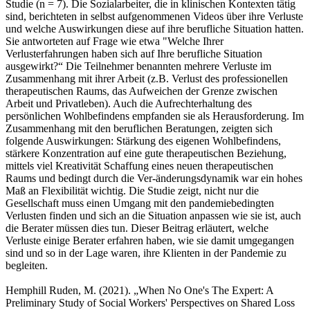
Studie (n = 7). Die Sozialarbeiter, die in klinischen Kontexten tätig
sind, berichteten in selbst aufgenommenen Videos über ihre Verluste
und welche Auswirkungen diese auf ihre berufliche Situation hatten.
Sie antworteten auf Frage wie etwa "Welche Ihrer
Verlusterfahrungen haben sich auf Ihre berufliche Situation
ausgewirkt?“ Die Teilnehmer benannten mehrere Verluste im
Zusammenhang mit ihrer Arbeit (z.B. Verlust des professionellen
therapeutischen Raums, das Aufweichen der Grenze zwischen
Arbeit und Privatleben). Auch die Aufrechterhaltung des
persönlichen Wohlbefindens empfanden sie als Herausforderung. Im
Zusammenhang mit den beruflichen Beratungen, zeigten sich
folgende Auswirkungen: Stärkung des eigenen Wohlbefindens,
stärkere Konzentration auf eine gute therapeutischen Beziehung,
mittels viel Kreativität Schaffung eines neuen therapeutischen
Raums und bedingt durch die Ver-änderungsdynamik war ein hohes
Maß an Flexibilität wichtig. Die Studie zeigt, nicht nur die
Gesellschaft muss einen Umgang mit den pandemiebedingten
Verlusten finden und sich an die Situation anpassen wie sie ist, auch
die Berater müssen dies tun. Dieser Beitrag erläutert, welche
Verluste einige Berater erfahren haben, wie sie damit umgegangen
sind und so in der Lage waren, ihre Klienten in der Pandemie zu
begleiten.
Hemphill Ruden, M. (2021). „When No One's The Expert: A
Preliminary Study of Social Workers' Perspectives on Shared Loss