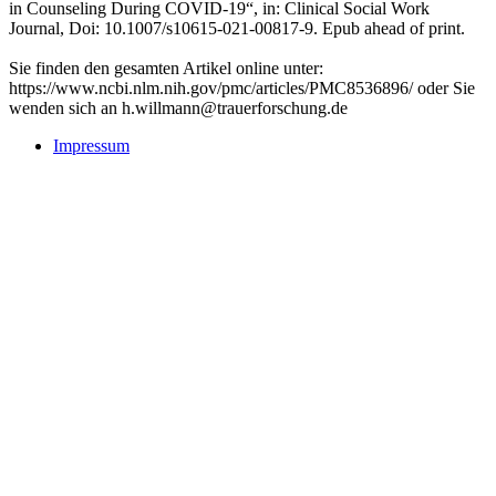
in Counseling During COVID-19“, in: Clinical Social Work
Journal, Doi: 10.1007/s10615-021-00817-9. Epub ahead of print.
Sie finden den gesamten Artikel online unter:
https://www.ncbi.nlm.nih.gov/pmc/articles/PMC8536896/ oder Sie
wenden sich an h.willmann@trauerforschung.de
Impressum
Buchtipps::
Trauerforschung - Basis für praktisches Handeln
Mehr Infos zum Buch/bestellen
Trauer: Forschung und Praxis verbinden
Mehr Infos zum Buch/bestellen