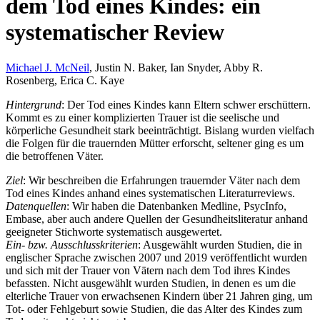
dem Tod eines Kindes: ein
systematischer Review
Michael J. McNeil
, Justin N. Baker, Ian Snyder, Abby R.
Rosenberg, Erica C. Kaye
Hintergrund
: Der Tod eines Kindes kann Eltern schwer erschüttern.
Kommt es zu einer komplizierten Trauer ist die seelische und
körperliche Gesundheit stark beeinträchtigt. Bislang wurden vielfach
die Folgen für die trauernden Mütter erforscht, seltener ging es um
die betroffenen Väter.
Ziel
: Wir beschreiben die Erfahrungen trauernder Väter nach dem
Tod eines Kindes anhand eines systematischen Literaturreviews.
Datenquellen
: Wir haben die Datenbanken Medline, PsycInfo,
Embase, aber auch andere Quellen der Gesundheitsliteratur anhand
geeigneter Stichworte systematisch ausgewertet.
Ein- bzw. Ausschlusskriterien
: Ausgewählt wurden Studien, die in
englischer Sprache zwischen 2007 und 2019 veröffentlicht wurden
und sich mit der Trauer von Vätern nach dem Tod ihres Kindes
befassten. Nicht ausgewählt wurden Studien, in denen es um die
elterliche Trauer von erwachsenen Kindern über 21 Jahren ging, um
Tot- oder Fehlgeburt sowie Studien, die das Alter des Kindes zum