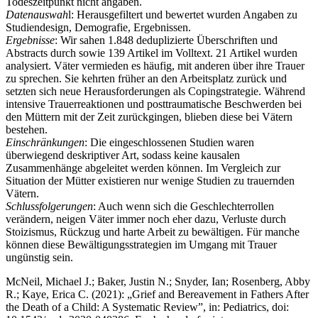
Todeszeitpunkt nicht angaben.
Datenauswah
l: Herausgefiltert und bewertet wurden Angaben zu
Studiendesign, Demografie, Ergebnissen.
Ergebnisse
: Wir sahen 1.848 deduplizierte Überschriften und
Abstracts durch sowie 139 Artikel im Volltext. 21 Artikel wurden
analysiert. Väter vermieden es häufig, mit anderen über ihre Trauer
zu sprechen. Sie kehrten früher an den Arbeitsplatz zurück und
setzten sich neue Herausforderungen als Copingstrategie. Während
intensive Trauerreaktionen und posttraumatische Beschwerden bei
den Müttern mit der Zeit zurückgingen, blieben diese bei Vätern
bestehen.
Einschränkungen
: Die eingeschlossenen Studien waren
überwiegend deskriptiver Art, sodass keine kausalen
Zusammenhänge abgeleitet werden können. Im Vergleich zur
Situation der Mütter existieren nur wenige Studien zu trauernden
Vätern.
Schlussfolgerungen
: Auch wenn sich die Geschlechterrollen
verändern, neigen Väter immer noch eher dazu, Verluste durch
Stoizismus, Rückzug und harte Arbeit zu bewältigen. Für manche
können diese Bewältigungsstrategien im Umgang mit Trauer
ungünstig sein.
McNeil, Michael J.; Baker, Justin N.; Snyder, Ian; Rosenberg, Abby
R.; Kaye, Erica C. (2021): „Grief and Bereavement in Fathers After
the Death of a Child: A Systematic Review”, in: Pediatrics, doi: